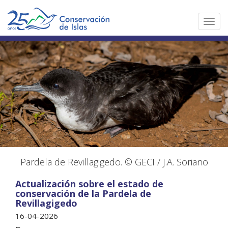
Toggl
navig
Pardela de Revillagigedo. © GECI / J.A. Soriano
Actualización sobre el estado de
conservación de la Pardela de
Revillagigedo
16-04-2026